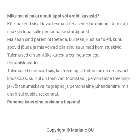
Miks ma ei paku ainult äppi või eraldi kavasid?
Kõik paketid sisaldavad esmast tervisedeklaratsiooni täitmist, et
saaksin luua sulle personaalse stardipunkti.
Ma saan sind paremini toetada, kui tean, kust sa tuled, kuhu
soovid jõuda ja mis võivad olla sinu suurimad komistuskivid.
Tulemused ei sünni üksikutest treeningutest ega
toitumiskavadest.
Tulemused sünnivad siis, kui treening ja toitumine on omavahel
kooskõlas, kui sul on toimivad tööriistad ( personaalne treening-
ja/või toitumiskava, tugi äpis) ja personaalne juhendamine, mis
aitab sul püsida teekonnal.
Paneme koos sinu teekonna lugema!
Copyright © Marjane OÜ