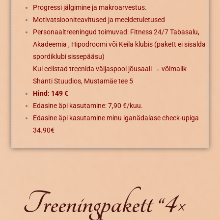
Progressi jälgimine ja makroarvestus.
Motivatsiooniteavitused ja meeldetuletused
Personaaltreeningud toimuvad: Fitness 24/7 Tabasalu,
Akadeemia , Hipodroomi või Keila
klubis (pakett ei sisalda
spordiklubi sissepääsu)
Kui eelistad treenida väljaspool jõusaali → võimalik
Shanti Stuudios, Mustamäe tee 5
Hind: 149 €
Edasine äpi kasutamine: 7,90 €/kuu.
Edasine äpi kasutamine minu iganädalase check-upiga
34.90€
Treeningpakett “4×