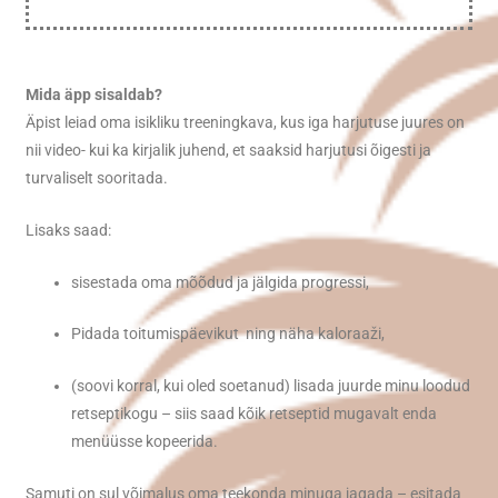
Mida äpp sisaldab?
Äpist leiad oma isikliku treeningkava, kus iga harjutuse juures on
nii video- kui ka kirjalik juhend, et saaksid harjutusi õigesti ja
turvaliselt sooritada.
Lisaks saad:
sisestada oma mõõdud ja jälgida progressi,
Pidada toitumispäevikut ning näha kaloraaži,
(soovi korral, kui oled soetanud) lisada juurde minu loodud
retseptikogu – siis saad kõik retseptid mugavalt enda
menüüsse kopeerida.
Samuti on sul võimalus oma teekonda minuga jagada – esitada