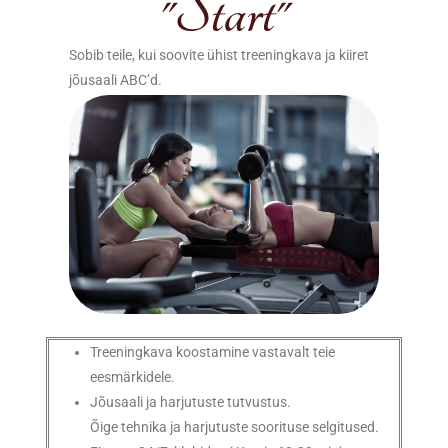
"Start"
Sobib teile, kui soovite ühist treeningkava ja kiiret
jõusaali ABC’d.
Treeningkava koostamine vastavalt teie
eesmärkidele.
Jõusaali ja harjutuste tutvustus.
Õige tehnika ja harjutuste soorituse selgitused.