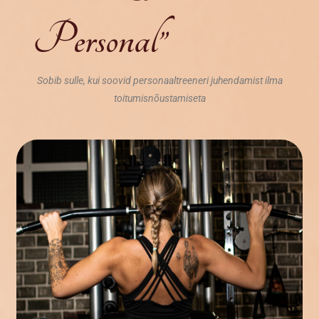
Personal”
Sobib sulle, kui soovid personaaltreeneri juhendamist ilma
toitumisnõustamiseta