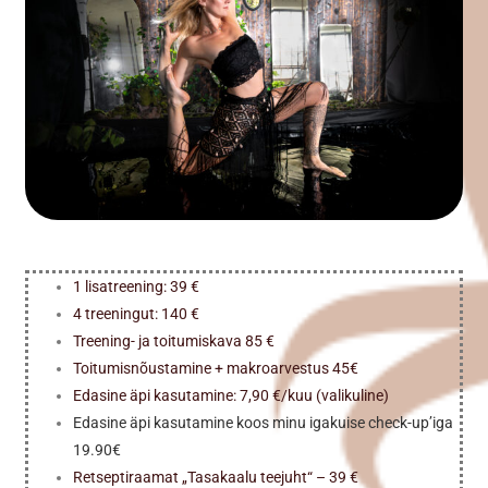
1 lisatreening: 39 €
4 treeningut: 140 €
Treening- ja toitumiskava 85 €
Toitumisnõustamine + makroarvestus 45€
Edasine äpi kasutamine: 7,90 €/kuu (valikuline)
Edasine äpi kasutamine koos minu igakuise check-up’iga
19.90€
Retseptiraamat „Tasakaalu teejuht“ – 39 €