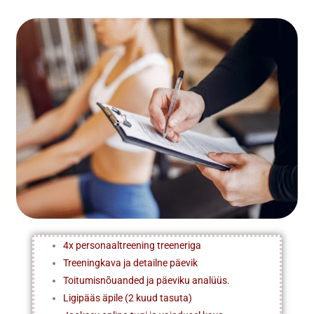
4x personaaltreening treeneriga
Treeningkava ja detailne päevik
Toitumisnõuanded ja päeviku analüüs.
Ligipääs äpile (2 kuud tasuta)