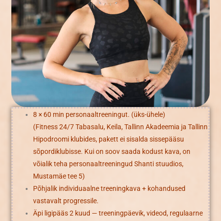
8 × 60 min personaaltreeningut. (üks-ühele)
(Fitness 24/7 Tabasalu, Keila, Tallinn Akadeemia ja Tallinn
Hipodroomi klubides, pakett ei sisalda sissepääsu
sõpordiklubisse. Kui on soov saada kodust kava, on
võialik teha personaaltreeningud Shanti stuudios,
Mustamäe tee 5)
Põhjalik individuaalne treeningkava + kohandused
vastavalt progressile.
Äpi ligipääs 2 kuud — treeningpäevik, videod, regulaarne