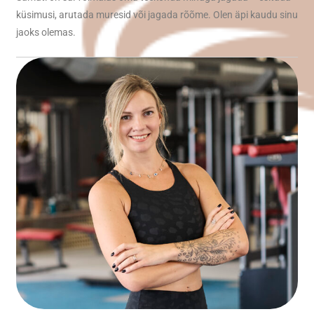
küsimusi, arutada muresid või jagada rõõme. Olen äpi kaudu sinu
jaoks olemas.