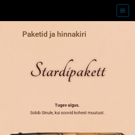
Skip
Main
to
Menu
content
Paketid ja hinnakiri
Stardipakett
Tugev algus.
Sobib Sinule, kui soovid kohest muutust.