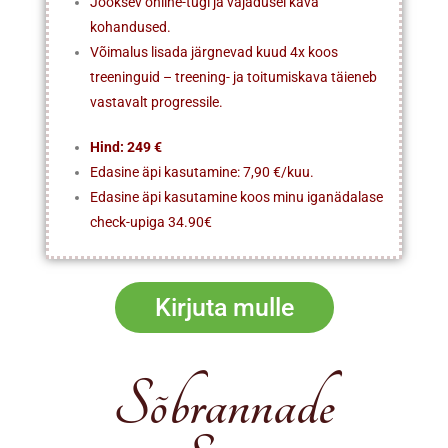
Jooksev online-tugi ja vajadusel kava
kohandused.
Võimalus lisada järgnevad kuud 4x koos
treeninguid – treening- ja toitumiskava täieneb
vastavalt progressile.
Hind: 249 €
Edasine äpi kasutamine: 7,90 €/kuu.
Edasine äpi kasutamine koos minu iganädalase
check-upiga 34.90€
Kirjuta mulle
Sõbrannade