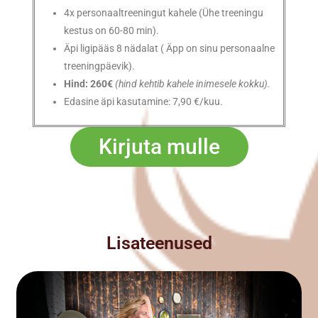
4x personaaltreeningut kahele (Ühe treeningu
kestus on 60-80 min).
Äpi ligipääs 8 nädalat ( Äpp on sinu personaalne
treeningpäevik).
Hind: 260€
(hind kehtib kahele inimesele kokku).
Edasine äpi kasutamine: 7,90 €/kuu.
Kirjuta mulle
Lisateenused