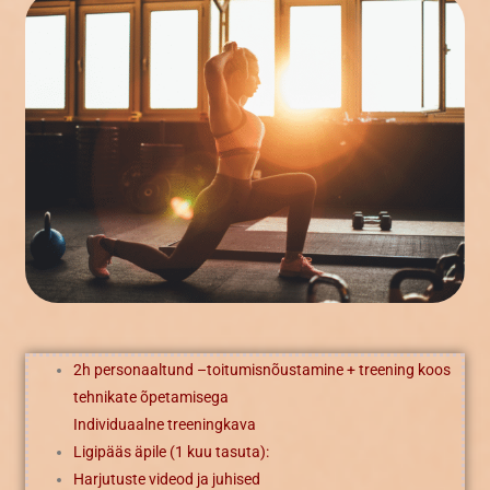
2h personaaltund –toitumisnõustamine + treening koos
tehnikate õpetamisega
Individuaalne treeningkava
Ligipääs äpile (1 kuu tasuta):
Harjutuste videod ja juhised