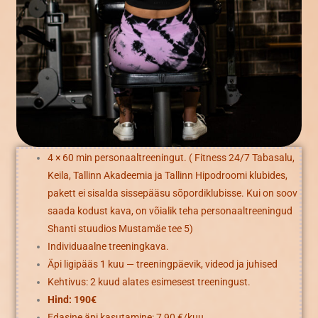
4 × 60 min personaaltreeningut. ( Fitness 24/7 Tabasalu,
Keila, Tallinn Akadeemia ja Tallinn Hipodroomi klubides,
pakett ei sisalda sissepääsu sõpordiklubisse. Kui on soov
saada kodust kava, on võialik teha personaaltreeningud
Shanti stuudios Mustamäe tee 5)
Individuaalne treeningkava.
Äpi ligipääs 1 kuu — treeningpäevik, videod ja juhised
Kehtivus: 2 kuud alates esimesest treeningust.
Hind: 190€
Edasine äpi kasutamine: 7,90 €/kuu.