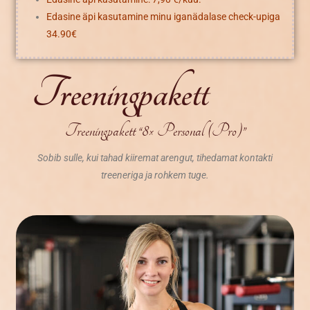
Edasine äpi kasutamine minu iganädalase check-upiga
34.90€
Treeningpakett
Treeningpakett “8× Personal (Pro)”
Sobib sulle, kui tahad kiiremat arengut, tihedamat kontakti
treeneriga ja rohkem tuge.