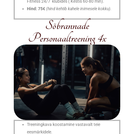
Fitness 24/7 klubides ( Kestis 60-80 min).
Hind: 75€
(hind kehtib kahele inimesele kokku).
Sõbrannade
Personaaltreening 4x
Treeningkava koostamine vastavalt teie
eesmärkidele.